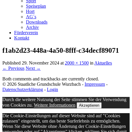
Sport
Speiseplan
Hort
AG´s
Downloads
Archiv
Förderverein
Kontakt
f1ab2d23-448a-4a50-8fff-c34decf89071
Published
29. November 2024
at
2000 × 1500
in
Aktuelles
← Previous
Next →
Both comments and trackbacks are currently closed.
© 2026 Staatliche Grundschule Wurzbach -
Impressum
-
Datenschutzerklärung
-
Login
Durch die weitere Nutzung der Seite stimmen Sie der Verwendung
von Cookies zu.
Weitere Informationen
Akzeptieren
Die Cookie-Einstellungen auf dieser Website sind auf "Cookies
zulassen" eingestellt, um das beste Surferlebnis zu ermöglichen.
Wenn Sie diese Website ohne Änderung der Cookie-Einstellungen
verwenden oder auf "Akzeptieren" klicken, erklären Sie sich damit