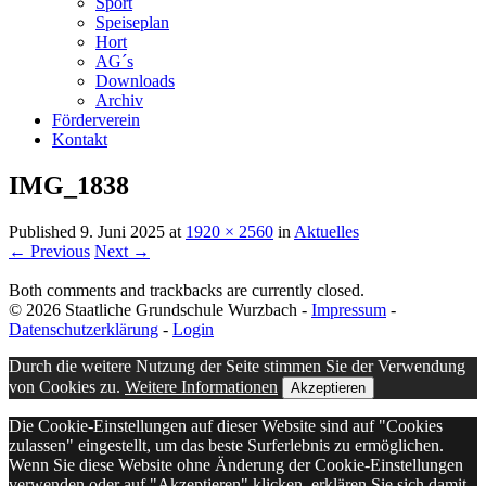
Sport
Speiseplan
Hort
AG´s
Downloads
Archiv
Förderverein
Kontakt
IMG_1838
Published
9. Juni 2025
at
1920 × 2560
in
Aktuelles
← Previous
Next →
Both comments and trackbacks are currently closed.
© 2026 Staatliche Grundschule Wurzbach -
Impressum
-
Datenschutzerklärung
-
Login
Durch die weitere Nutzung der Seite stimmen Sie der Verwendung
von Cookies zu.
Weitere Informationen
Akzeptieren
Die Cookie-Einstellungen auf dieser Website sind auf "Cookies
zulassen" eingestellt, um das beste Surferlebnis zu ermöglichen.
Wenn Sie diese Website ohne Änderung der Cookie-Einstellungen
verwenden oder auf "Akzeptieren" klicken, erklären Sie sich damit