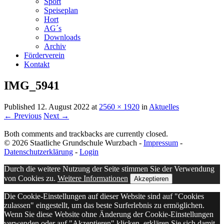
Sport
Speiseplan
Hort
AG´s
Downloads
Archiv
Förderverein
Kontakt
IMG_5941
Published
12. August 2022
at
2560 × 1920
in
Aktuelles
← Previous
Next →
Both comments and trackbacks are currently closed.
© 2026 Staatliche Grundschule Wurzbach -
Impressum
-
Datenschutzerklärung
-
Login
Durch die weitere Nutzung der Seite stimmen Sie der Verwendung
von Cookies zu.
Weitere Informationen
Akzeptieren
Die Cookie-Einstellungen auf dieser Website sind auf "Cookies
zulassen" eingestellt, um das beste Surferlebnis zu ermöglichen.
Wenn Sie diese Website ohne Änderung der Cookie-Einstellungen
verwenden oder auf "Akzeptieren" klicken, erklären Sie sich damit